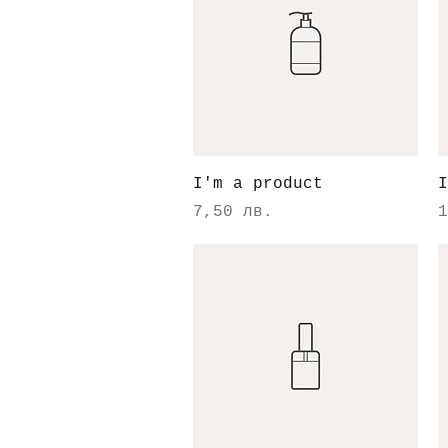
Бърз преглед
I'm a product
I
Цена
Ц
7,50 лв.
1