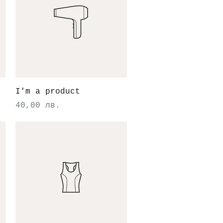
Бърз преглед
I'm a product
Цена
40,00 лв.