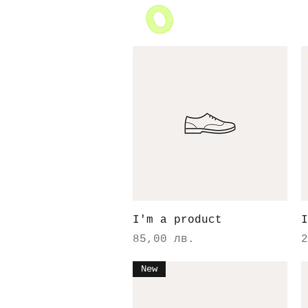
Бърз преглед
I'm a product
I
Цена
Ц
85,00 лв.
2
New