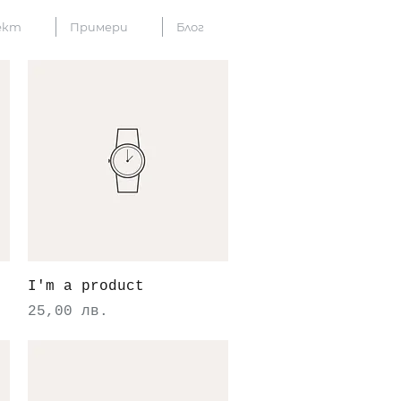
ект
Примери
Блог
Бърз преглед
I'm a product
Цена
25,00 лв.