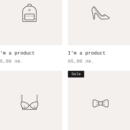
Бърз преглед
Бърз преглед
'm a product
I'm a product
ена
Цена
5,00 лв.
85,00 лв.
Sale