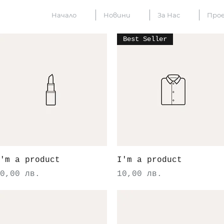
Начало
Новини
За Нас
Про
Best Seller
Бърз преглед
Бърз преглед
'm a product
I'm a product
ена
Цена
0,00 лв.
10,00 лв.