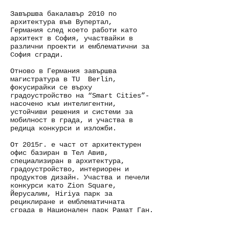
Завършва бакалавър 2010 по
архитектура във Вупертал,
Германия след което работи като
архитект в София, участвайки в
различни проекти и емблематични за
София сгради.
Отново в Германия завършва
магистратура в TU Berlin,
фокусирайки се върху
градоустройство на “Smart Cities”-
насоченo към интелигентни,
устойчиви решения и системи за
мобилност в града, и участва в
редица конкурси и изложби.
От 2015г. e част от архитектурен
офис базиран в Тел Авив,
специализиран в архитектура,
градоустройство, интериорен и
продуктов дизайн. Участва и печели
конкурси като Zion Square,
Йерусалим, Hiriya парк за
рециклиране и емблематичната
сграда в Национален парк Рамат Ган.
През 2017г. Заедно със