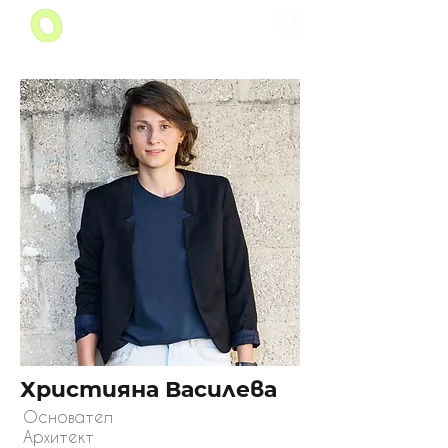
ME
NU
Християна Василева
Основател
Архитект