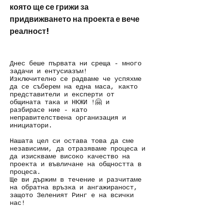
която ще се грижи за
придвижването на проекта е вече
реалност!
Днес беше първата ни среща - много
задачи и ентусиазъм!
Изключително се радваме че успяхме
да се съберем на една маса, както
представители и експерти от
общината така и НКЖИ !🤗 и
разбирасе ние - като
неправителствена организация и
инициатори.
Нашата цел си остава това да сме
независими, да отразяваме процеса и
да изискваме високо качество на
проекта и въвличане на общността в
процеса.
Ще ви държим в течение и разчитаме
на обратна връзка и ангажираност,
защото Зеленият Ринг е на всички
нас!