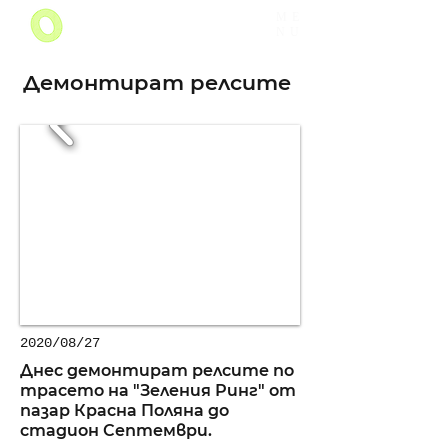
ME
NU
Демонтират релсите
2020/08/27
Днес демонтират релсите по
трасето на "Зеления Ринг" от
пазар Красна Поляна до
стадион Септември.